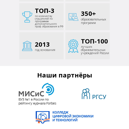
ТОП-3
350+
по количеству
слушателей
по
образовательных
программам
программ
дополнительного
проф.
образования в РФ
ТОП-100
2013
лучших
год основания
образовательных
учреждений России
Наши партнёры