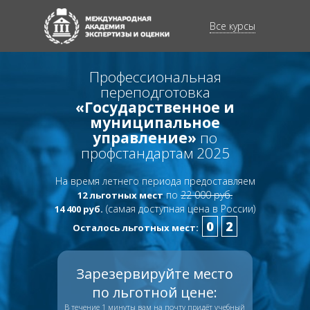
Все курсы
Профессиональная
переподготовка
«Государственное и
муниципальное
управление»
по
профстандартам 2025
На время летнего периода предоставляем
по
22 000 руб.
12 льготных мест
(самая доступная цена в России)
14 400 руб.
0
2
Осталось льготных мест:
Зарезервируйте место
по льготной цене:
В течение 1 минуты вам на почту придёт учебный